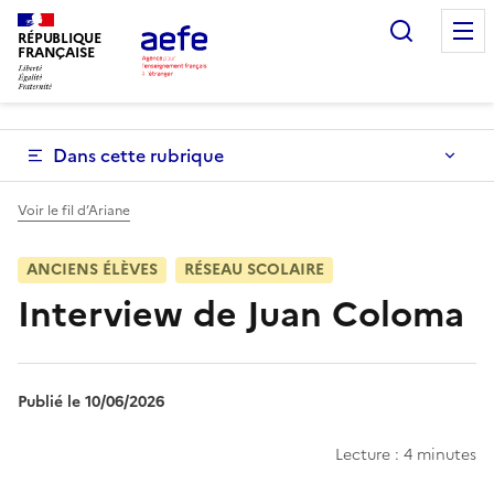
Aller
Recherc
au
RÉPUBLIQUE
FRANÇAISE
contenu
principal
Dans cette rubrique
Voir le fil d’Ariane
ANCIENS ÉLÈVES
RÉSEAU SCOLAIRE
Interview de Juan Coloma
Publié le 10/06/2026
Lecture : 4 minutes