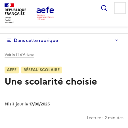
Aller
Recherc
au
RÉPUBLIQUE
FRANÇAISE
contenu
principal
Dans cette rubrique
Voir le fil d’Ariane
AEFE
RÉSEAU SCOLAIRE
Une scolarité choisie
Mis à jour le 17/06/2025
Lecture : 2 minutes