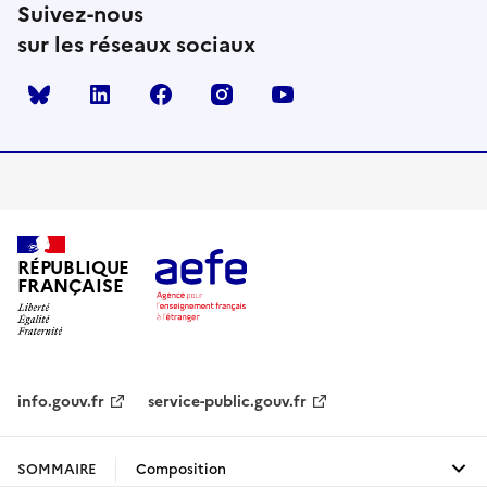
Suivez-nous
sur les réseaux sociaux
Bluesky
linkedin
facebook
instagram
youtube
RÉPUBLIQUE
FRANÇAISE
info.gouv.fr
service-public.gouv.fr
legifrance.gouv.fr
data.gouv.fr
SOMMAIRE
Composition