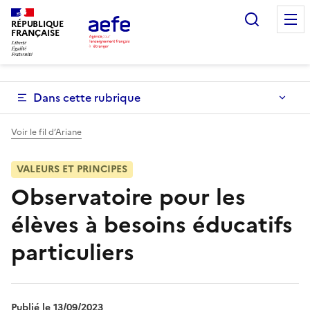
Aller
Recherc
au
RÉPUBLIQUE
FRANÇAISE
contenu
principal
Dans cette rubrique
Voir le fil d’Ariane
VALEURS ET PRINCIPES
Observatoire pour les
élèves à besoins éducatifs
particuliers
Publié le 13/09/2023