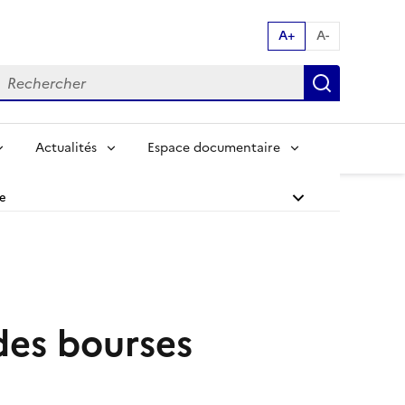
A+
A-
echerche par mot clés:
Recherch
Actualités
Espace documentaire
ce
 des bourses