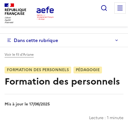
Aller
Recherc
au
RÉPUBLIQUE
FRANÇAISE
contenu
principal
Dans cette rubrique
Voir le fil d’Ariane
FORMATION DES PERSONNELS
PÉDAGOGIE
Formation des personnels
Mis à jour le 17/06/2025
Lecture : 1 minute