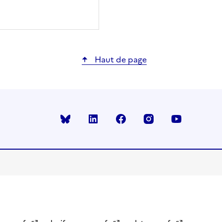
Haut de page
Bluesky
linkedin
facebook
instagram
youtube