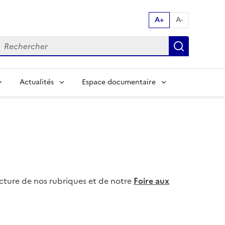
A+
A-
echerche par mot clés:
Recherch
Actualités
Espace documentaire
lecture de nos rubriques et de notre
Foire aux