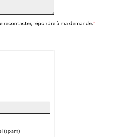
e me recontacter, répondre à ma demande.
*
el (spam)