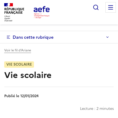
Aller
Recherc
au
RÉPUBLIQUE
FRANÇAISE
contenu
principal
Dans cette rubrique
Voir le fil d’Ariane
VIE SCOLAIRE
Vie scolaire
Publié le 12/01/2024
Lecture : 2 minutes