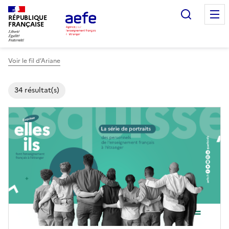
Aller
Recherc
au
RÉPUBLIQUE
FRANÇAISE
contenu
principal
Voir le fil d’Ariane
34 résultat(s)