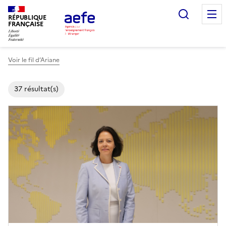
Aller
Recherc
au
RÉPUBLIQUE
FRANÇAISE
contenu
principal
Voir le fil d’Ariane
37 résultat(s)