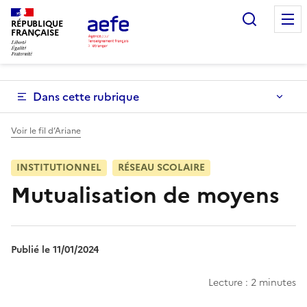
Aller
Recherc
au
RÉPUBLIQUE
FRANÇAISE
contenu
principal
Dans cette rubrique
Voir le fil d’Ariane
INSTITUTIONNEL
RÉSEAU SCOLAIRE
Mutualisation de moyens
Publié le 11/01/2024
Lecture : 2 minutes