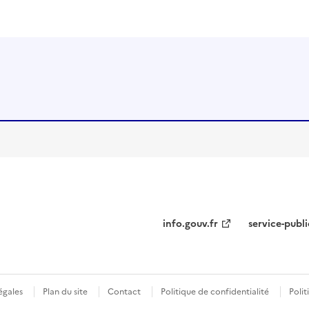
info.gouv.fr
service-publi
égales
Plan du site
Contact
Politique de confidentialité
Polit