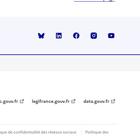
Bluesky
linkedin
facebook
instagram
youtube
c.gouv.fr
legifrance.gouv.fr
data.gouv.fr
ique de confidentialité des réseaux sociaux
Politique des