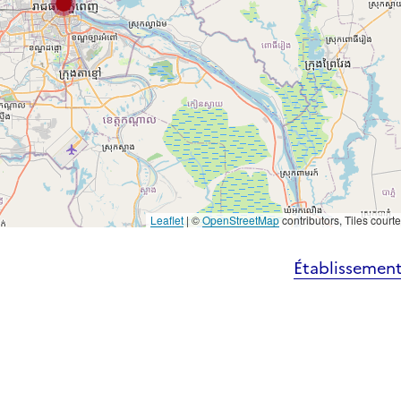
Leaflet
|
©
OpenStreetMap
contributors, Tiles court
Établissement