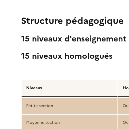
Structure pédagogique
15 niveaux d'enseignement
15 niveaux homologués
Détail
de
Niveaux
Ho
la
structure
Petite section
Ou
pédagogique
Moyenne section
Ou