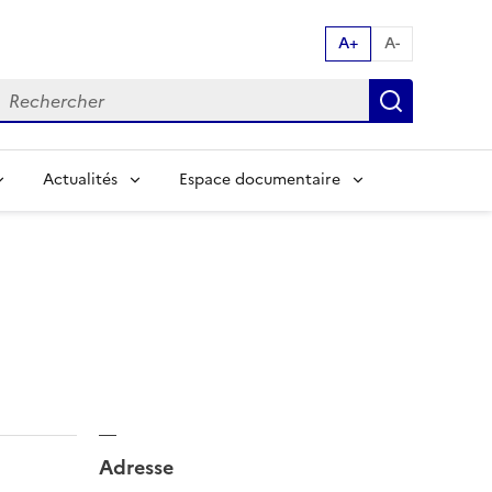
A+
A-
echerche par mot clés:
Recherch
Actualités
Espace documentaire
Adresse