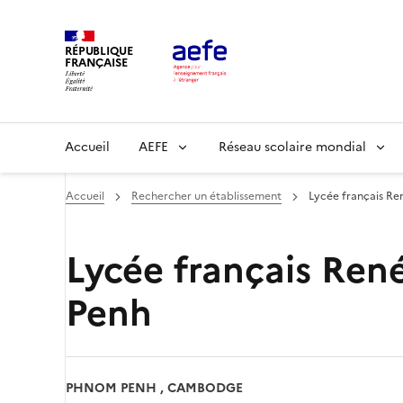
Aller
au
RÉPUBLIQUE
contenu
FRANÇAISE
principal
Main
Accueil
AEFE
Réseau scolaire mondial
navigation
Accueil
Rechercher un établissement
Lycée français R
Lycée français Re
Penh
PHNOM PENH , CAMBODGE