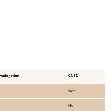
mologation
CNED
i
Non
i
Non