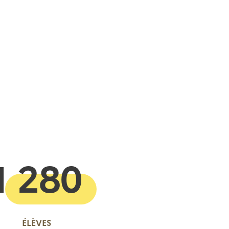
 presse-papier
1 280
ÉLÈVES