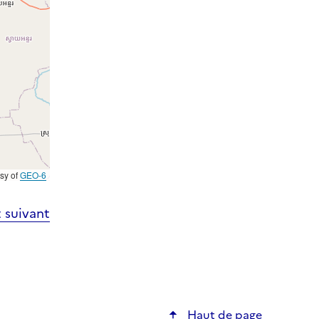
esy of
GEO-6
 suivant
Haut de page