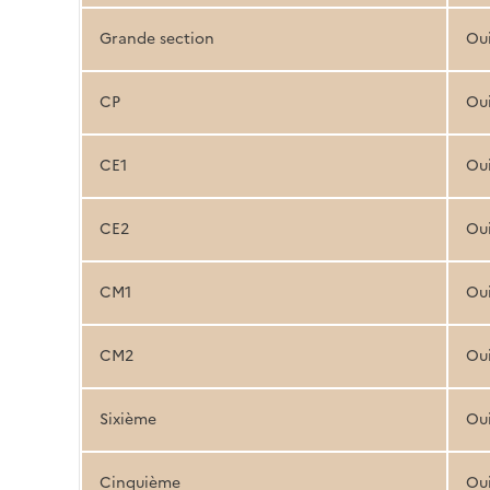
Grande section
Ou
CP
Ou
CE1
Ou
CE2
Ou
CM1
Ou
CM2
Ou
Sixième
Ou
Cinquième
Ou