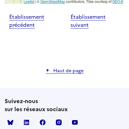
Leaflet
|
©
OpenStreetMap
contributors, Tiles courtesy of
GEO-6
Établissement
Établissement
précédent
suivant
Haut de page
Suivez-nous
sur les réseaux sociaux
Bluesky
linkedin
facebook
instagram
youtube