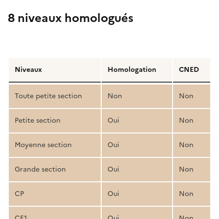
8 niveaux homologués
Détail
de
Niveaux
Homologation
CNED
la
structure
Toute petite section
Non
Non
pédagogique
Petite section
Oui
Non
Moyenne section
Oui
Non
Grande section
Oui
Non
CP
Oui
Non
CE1
Oui
Non