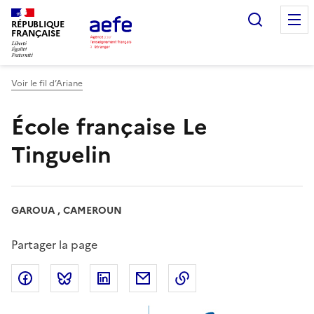
Aller
Recherc
au
RÉPUBLIQUE
FRANÇAISE
contenu
principal
Voir le fil d’Ariane
École française Le
Tinguelin
GAROUA , CAMEROUN
Partager la page
Partager sur Facebook
Partager sur Bluesky
Partager sur LinkedIn
Partager par email
Copier dans le presse