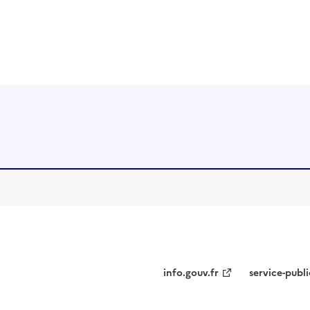
courante
info.gouv.fr
service-publi