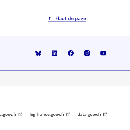
Haut de page
Bluesky
linkedin
facebook
instagram
youtube
c.gouv.fr
legifrance.gouv.fr
data.gouv.fr