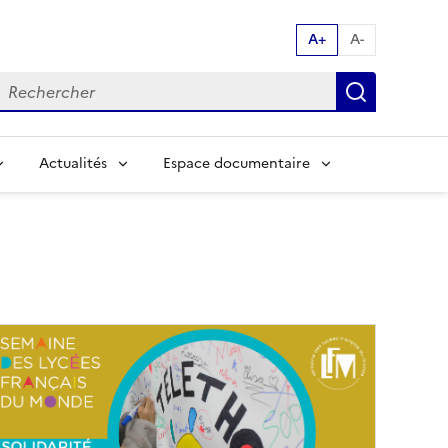
A+
A-
echerche par mot clés:
Recherch
Actualités
Espace documentaire