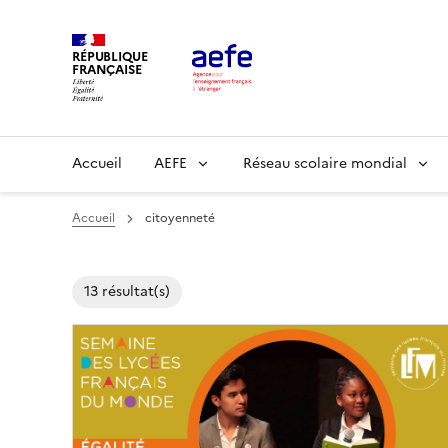
Aller
au
RÉPUBLIQUE
contenu
FRANÇAISE
principal
Main
Accueil
AEFE
Réseau scolaire mondial
navigation
Accueil
citoyenneté
13 résultat(s)