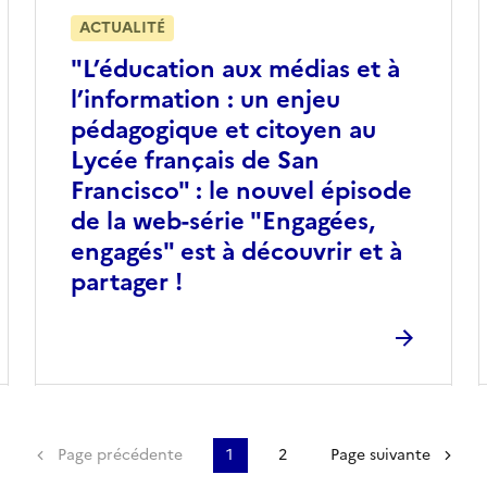
ACTUALITÉ
"L’éducation aux médias et à
l’information : un enjeu
pédagogique et citoyen au
Lycée français de San
Francisco" : le nouvel épisode
de la web-série "Engagées,
engagés" est à découvrir et à
partager !
Premier(e)
Page précédente
1
2
Page suivante
emière page
Page précédente
Page
Page
Page suivante