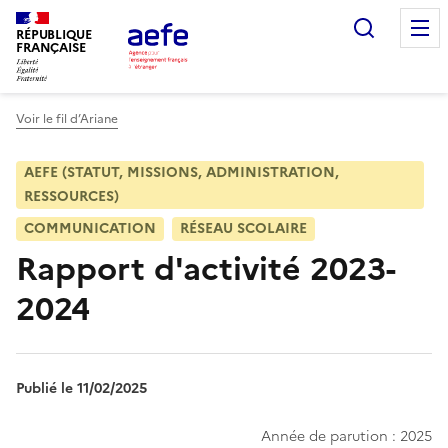
Aller
Recherc
au
RÉPUBLIQUE
FRANÇAISE
contenu
principal
Voir le fil d’Ariane
AEFE (STATUT, MISSIONS, ADMINISTRATION,
RESSOURCES)
COMMUNICATION
RÉSEAU SCOLAIRE
Rapport d'activité 2023-
2024
Publié le 11/02/2025
Année de parution : 2025