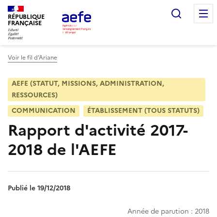
Aller
Recherc
au
RÉPUBLIQUE
FRANÇAISE
contenu
principal
Voir le fil d’Ariane
AEFE (STATUT, MISSIONS, ADMINISTRATION,
RESSOURCES)
COMMUNICATION
ÉTABLISSEMENT (TOUS STATUTS)
Rapport d'activité 2017-
2018 de l'AEFE
Publié le 19/12/2018
Année de parution : 2018