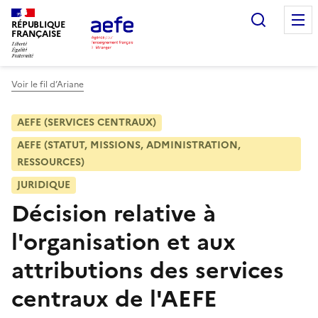
Aller
Recherc
au
RÉPUBLIQUE
FRANÇAISE
contenu
principal
Voir le fil d’Ariane
AEFE (SERVICES CENTRAUX)
AEFE (STATUT, MISSIONS, ADMINISTRATION,
RESSOURCES)
JURIDIQUE
Décision relative à
l'organisation et aux
attributions des services
centraux de l'AEFE