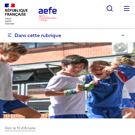
Aller
Recherc
au
RÉPUBLIQUE
FRANÇAISE
contenu
principal
Dans cette rubrique
Voir le fil d’Ariane