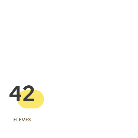
 presse-papier
42
ÉLÈVES