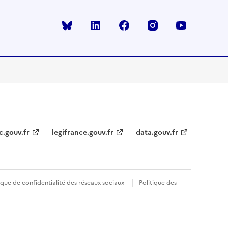
Bluesky
linkedin
facebook
instagram
youtube
c.gouv.fr
legifrance.gouv.fr
data.gouv.fr
ique de confidentialité des réseaux sociaux
Politique des