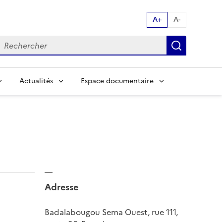
A+
A-
echerche par mot clés:
Recherch
Actualités
Espace documentaire
Adresse
Badalabougou Sema Ouest, rue 111,