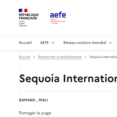
Aller
au
RÉPUBLIQUE
contenu
FRANÇAISE
principal
Main
Accueil
AEFE
Réseau scolaire mondial
navigation
Accueil
Rechercher un établissement
Sequoia Internat
Sequoia Internati
BAMAKO , MALI
Partager la page