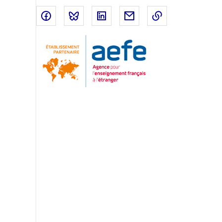
Partager sur Facebook
Partager sur Bluesky
Partager sur LinkedIn
Partager par email
Copier dans le