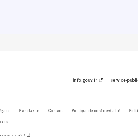
info.gouv.fr
service-publi
égales
Plan du site
Contact
Politique de confidentialité
Polit
okies
ence etalab-2.0