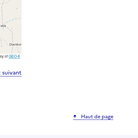
esy of
GEO-6
 suivant
Haut de page