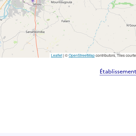
Leaflet
|
©
OpenStreetMap
contributors, Tiles court
Établissement