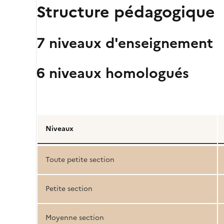
Structure pédagogique
7 niveaux d'enseignement
6 niveaux homologués
Détail
de
Niveaux
la
structure
Toute petite section
pédagogique
Petite section
Moyenne section