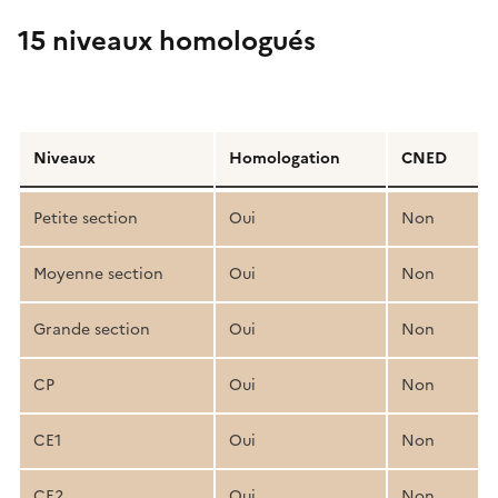
15 niveaux homologués
Détail
de
Niveaux
Homologation
CNED
la
structure
Petite section
Oui
Non
pédagogique
Moyenne section
Oui
Non
Grande section
Oui
Non
CP
Oui
Non
CE1
Oui
Non
CE2
Oui
Non