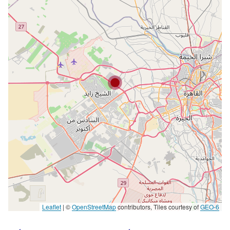
Leaflet
|
©
OpenStreetMap
contributors, Tiles courtesy of
GEO-6