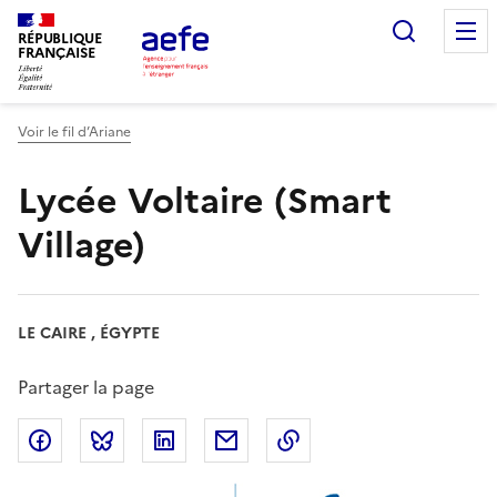
Aller
Recherc
au
RÉPUBLIQUE
FRANÇAISE
contenu
principal
Voir le fil d’Ariane
Lycée Voltaire (Smart
Village)
LE CAIRE , ÉGYPTE
Partager la page
Partager sur Facebook
Partager sur Bluesky
Partager sur LinkedIn
Partager par email
Copier dans le presse