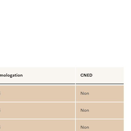
mologation
CNED
i
Non
i
Non
i
Non