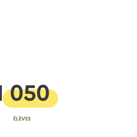
 presse-papier
1 050
ÉLÈVES