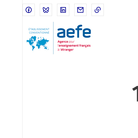
Partager sur Facebook
Partager sur Bluesky
Partager sur LinkedIn
Partager par email
Copier dans le