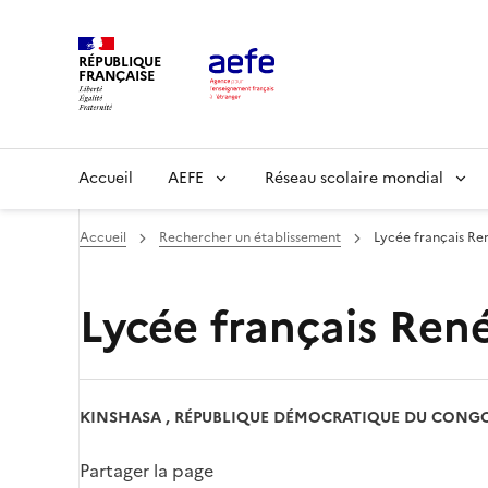
Aller
au
RÉPUBLIQUE
contenu
FRANÇAISE
principal
Main
Accueil
AEFE
Réseau scolaire mondial
navigation
Accueil
Rechercher un établissement
Lycée français Re
Lycée français Ren
KINSHASA , RÉPUBLIQUE DÉMOCRATIQUE DU CONG
Partager la page