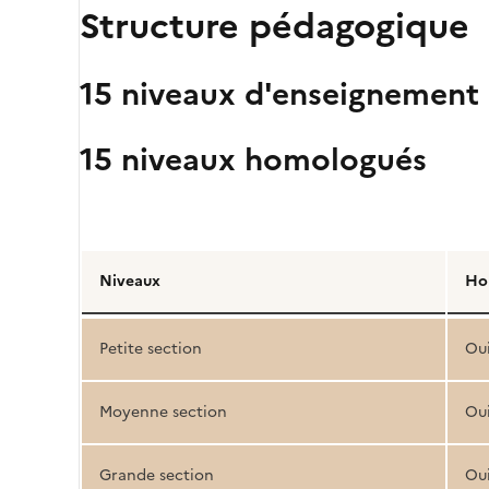
Structure pédagogique
15 niveaux d'enseignement
15 niveaux homologués
Détail
de
Niveaux
Ho
la
structure
Petite section
Ou
pédagogique
Moyenne section
Ou
Grande section
Ou