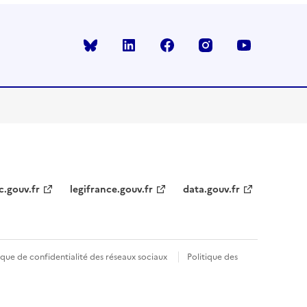
Bluesky
linkedin
facebook
instagram
youtube
c.gouv.fr
legifrance.gouv.fr
data.gouv.fr
ique de confidentialité des réseaux sociaux
Politique des