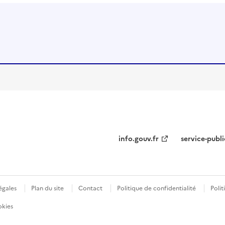
info.gouv.fr
service-publi
égales
Plan du site
Contact
Politique de confidentialité
Polit
okies