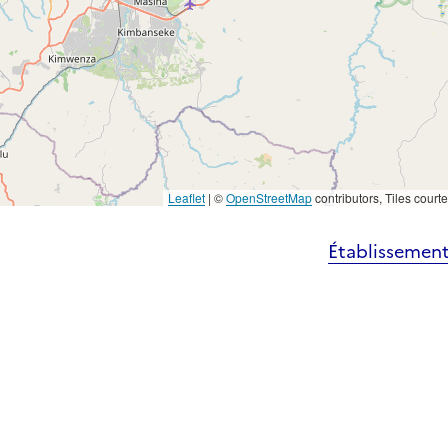
Leaflet
|
©
OpenStreetMap
contributors, Tiles court
Établissement