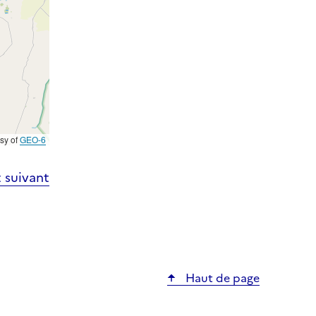
esy of
GEO-6
 suivant
Haut de page