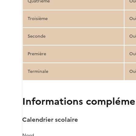
Quatrième
Ou
Troisième
Ou
Seconde
Ou
Première
Ou
Terminale
Ou
Informations compléme
Calendrier scolaire
Nord