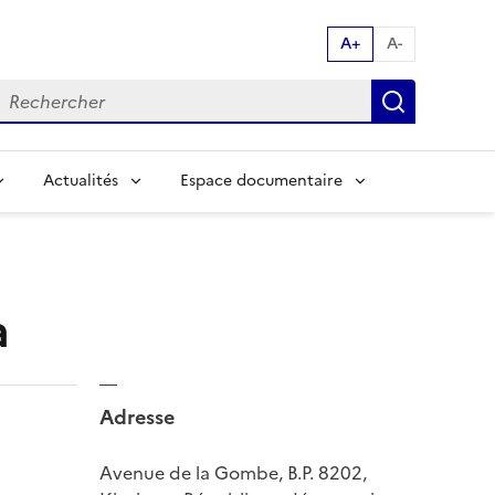
A+
A-
echerche par mot clés:
Recherch
Actualités
Espace documentaire
a
Adresse
Avenue de la Gombe, B.P. 8202,