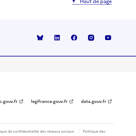
Haut de page
Bluesky
linkedin
facebook
instagram
youtube
c.gouv.fr
legifrance.gouv.fr
data.gouv.fr
ique de confidentialité des réseaux sociaux
Politique des