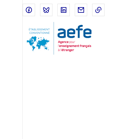
Partager sur Facebook
Partager sur Bluesky
Partager sur LinkedIn
Partager par email
Copier dans le