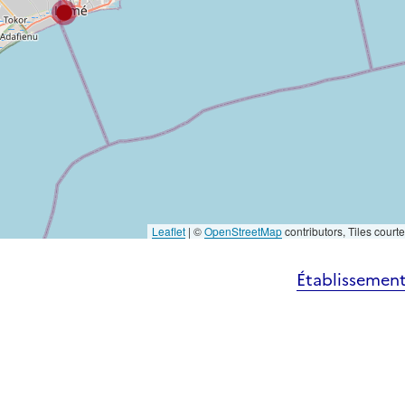
Leaflet
|
©
OpenStreetMap
contributors, Tiles court
Établissement