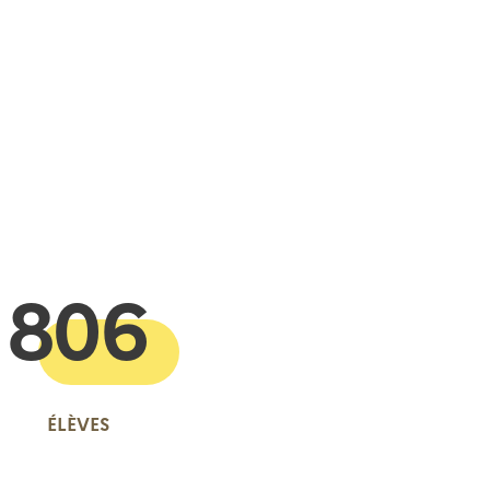
 presse-papier
806
ÉLÈVES