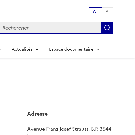
A+
A-
echerche par mot clés:
Recherch
Actualités
Espace documentaire
Adresse
Avenue Franz Josef Strauss, B.P. 3544