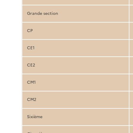
Grande section
CP
CE1
CE2
CM1
CM2
Sixième