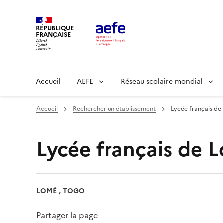
Aller
au
RÉPUBLIQUE
contenu
FRANÇAISE
principal
Main
Accueil
AEFE
Réseau scolaire mondial
navigation
Accueil
Rechercher un établissement
Lycée français d
Lycée français de 
LOMÉ , TOGO
Partager la page