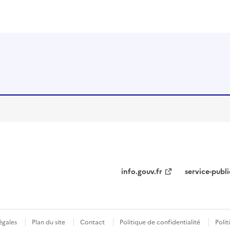
info.gouv.fr
service-publi
égales
Plan du site
Contact
Politique de confidentialité
Polit