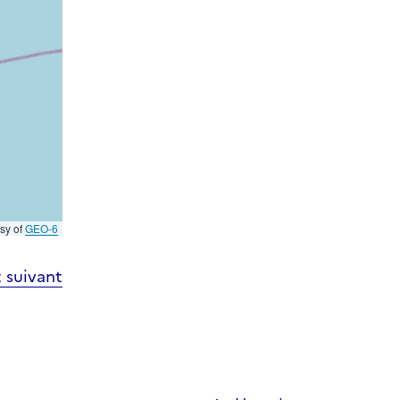
esy of
GEO-6
 suivant