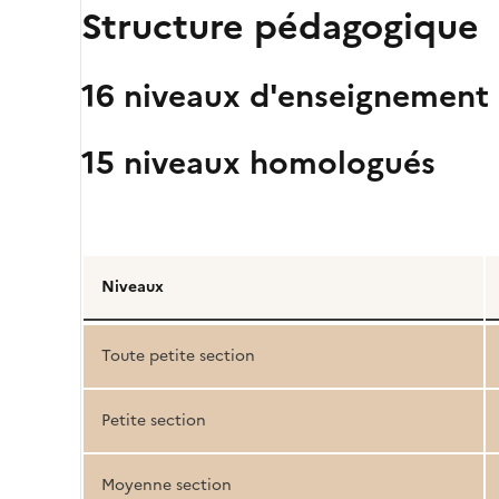
Structure pédagogique
16 niveaux d'enseignement
15 niveaux homologués
Détail
de
Niveaux
la
structure
Toute petite section
pédagogique
Petite section
Moyenne section