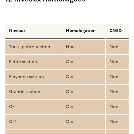
Détail
de
Niveaux
Homologation
CNED
la
structure
Toute petite section
Non
Non
pédagogique
Petite section
Oui
Non
Moyenne section
Oui
Non
Grande section
Oui
Non
CP
Oui
Non
CE1
Oui
Non