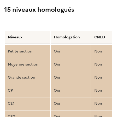
15 niveaux homologués
Détail
de
Niveaux
Homologation
CNED
la
structure
Petite section
Oui
Non
pédagogique
Moyenne section
Oui
Non
Grande section
Oui
Non
CP
Oui
Non
CE1
Oui
Non
CE2
Oui
Non