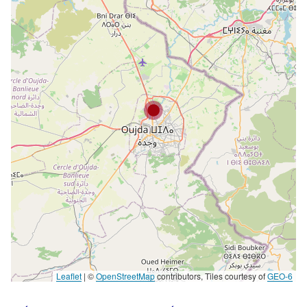
Leaflet
|
©
OpenStreetMap
contributors, Tiles courtesy of
GEO-6