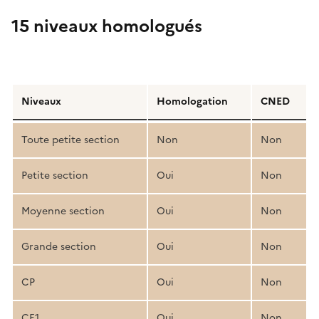
15 niveaux homologués
Détail
de
Niveaux
Homologation
CNED
la
structure
Toute petite section
Non
Non
pédagogique
Petite section
Oui
Non
Moyenne section
Oui
Non
Grande section
Oui
Non
CP
Oui
Non
CE1
Oui
Non