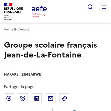
Aller
Recherc
au
RÉPUBLIQUE
FRANÇAISE
contenu
principal
Voir le fil d’Ariane
Groupe scolaire français
Jean-de-La-Fontaine
HARARE , ZIMBABWE
Partager la page
Partager sur Facebook
Partager sur Bluesky
Partager sur LinkedIn
Partager par email
Copier dans le presse