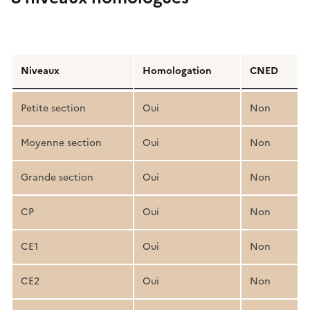
Détail
de
Niveaux
Homologation
CNED
la
structure
Petite section
Oui
Non
pédagogique
Moyenne section
Oui
Non
Grande section
Oui
Non
CP
Oui
Non
CE1
Oui
Non
CE2
Oui
Non