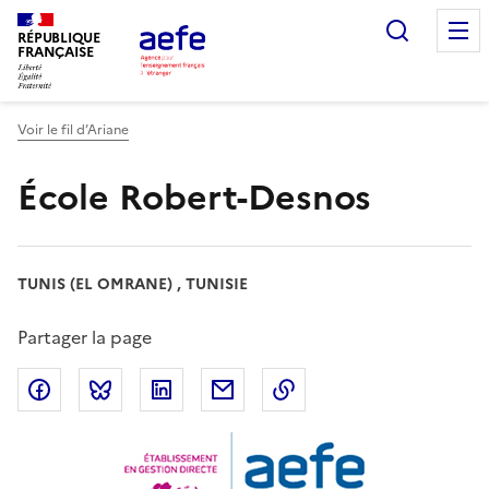
Aller
Recherc
au
RÉPUBLIQUE
FRANÇAISE
contenu
principal
Voir le fil d’Ariane
École Robert-Desnos
TUNIS (EL OMRANE) , TUNISIE
Partager la page
Partager sur Facebook
Partager sur Bluesky
Partager sur LinkedIn
Partager par email
Copier dans le presse