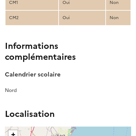
CM1
Oui
Non
CM2
Oui
Non
Informations
complémentaires
Calendrier scolaire
Nord
Localisation
+