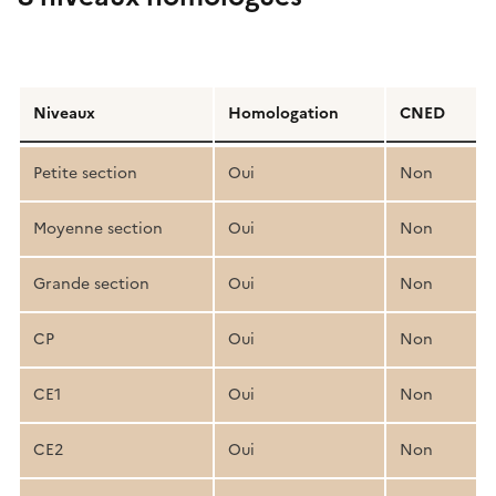
Détail
de
Niveaux
Homologation
CNED
la
structure
Petite section
Oui
Non
pédagogique
Moyenne section
Oui
Non
Grande section
Oui
Non
CP
Oui
Non
CE1
Oui
Non
CE2
Oui
Non