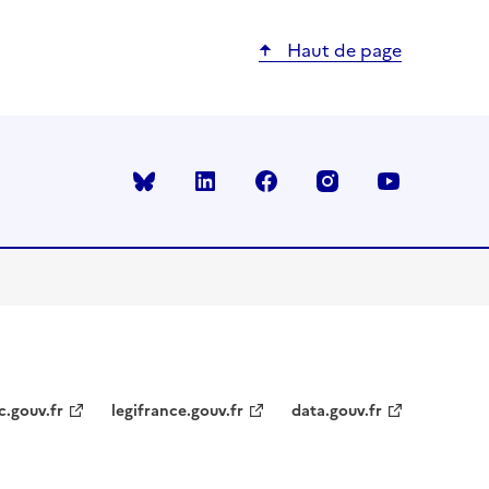
Haut de page
Bluesky
linkedin
facebook
instagram
youtube
c.gouv.fr
legifrance.gouv.fr
data.gouv.fr