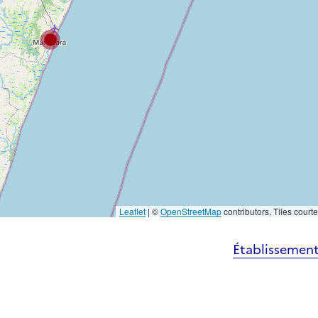
Leaflet
|
©
OpenStreetMap
contributors, Tiles court
Établissement