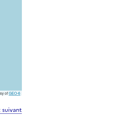
esy of
GEO-6
 suivant