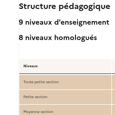
Structure pédagogique
9 niveaux d'enseignement
8 niveaux homologués
Détail
de
Niveaux
la
structure
Toute petite section
pédagogique
Petite section
Moyenne section