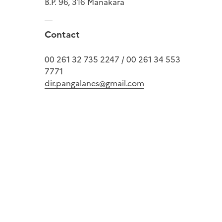
B.P. 96, 316 Manakara
Contact
00 261 32 735 2247 / 00 261 34 553
7771
dir.pangalanes@gmail.com