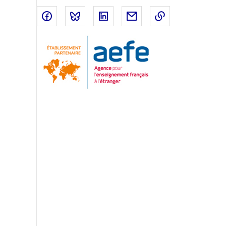
Partager sur Facebook
Partager sur Bluesky
Partager sur LinkedIn
Partager par email
Copier dans le