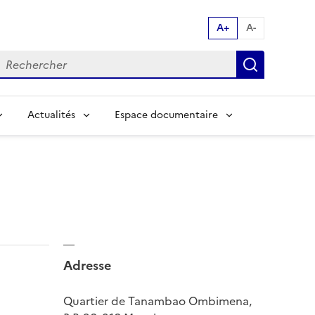
A+
A-
echerche par mot clés:
Recherch
Actualités
Espace documentaire
Adresse
Quartier de Tanambao Ombimena,