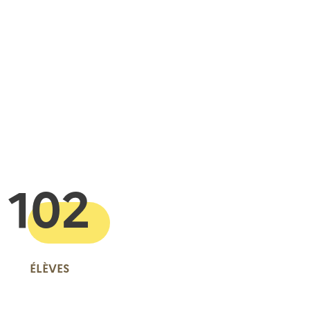
 presse-papier
102
ÉLÈVES