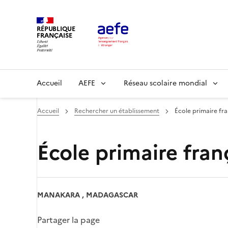
Aller
au
RÉPUBLIQUE
contenu
FRANÇAISE
principal
Main
Accueil
AEFE
Réseau scolaire mondial
navigation
Accueil
Rechercher un établissement
École primaire fr
École primaire fran
MANAKARA , MADAGASCAR
Partager la page