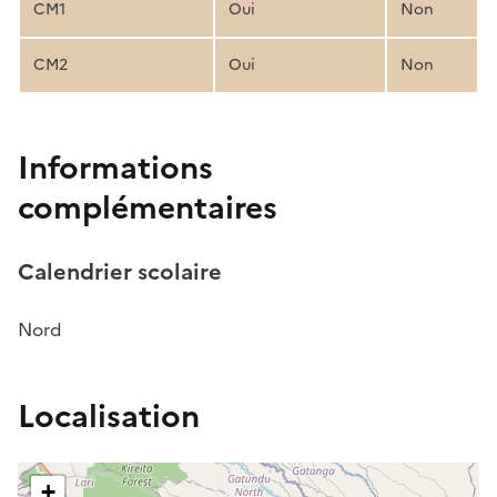
CM1
Oui
Non
CM2
Oui
Non
Informations
complémentaires
Calendrier scolaire
Nord
Localisation
+