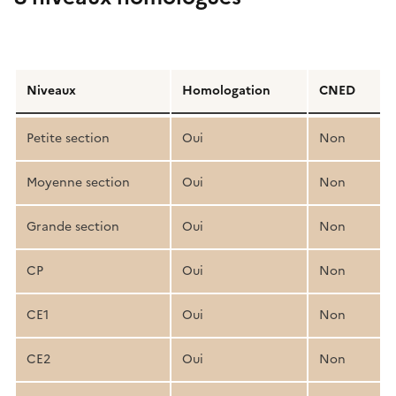
Détail
de
Niveaux
Homologation
CNED
la
structure
Petite section
Oui
Non
pédagogique
Moyenne section
Oui
Non
Grande section
Oui
Non
CP
Oui
Non
CE1
Oui
Non
CE2
Oui
Non