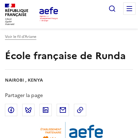
Aller
Recherc
au
RÉPUBLIQUE
FRANÇAISE
contenu
principal
Voir le fil d’Ariane
École française de Runda
NAIROBI , KENYA
Partager la page
Partager sur Facebook
Partager sur Bluesky
Partager sur LinkedIn
Partager par email
Copier dans le presse