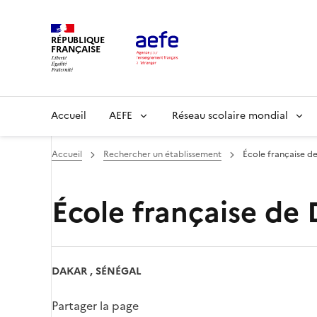
Aller
au
RÉPUBLIQUE
contenu
FRANÇAISE
principal
Main
Accueil
AEFE
Réseau scolaire mondial
navigation
Accueil
Rechercher un établissement
École française d
École française de
DAKAR , SÉNÉGAL
Partager la page