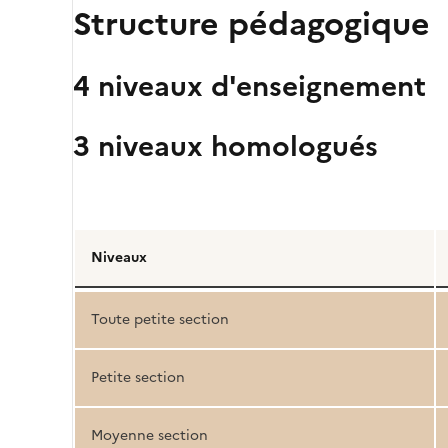
Structure pédagogique
4 niveaux d'enseignement
3 niveaux homologués
Détail
de
Niveaux
la
structure
Toute petite section
pédagogique
Petite section
Moyenne section