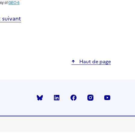
esy of
GEO-6
 suivant
Haut de page
Bluesky
linkedin
facebook
instagram
youtube