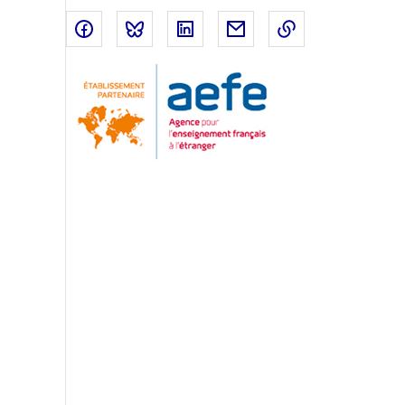
Partager sur Facebook
Partager sur Bluesky
Partager sur LinkedIn
Partager par email
Copier dans le