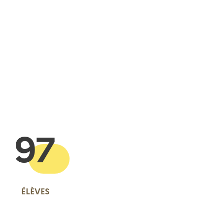
 presse-papier
97
ÉLÈVES