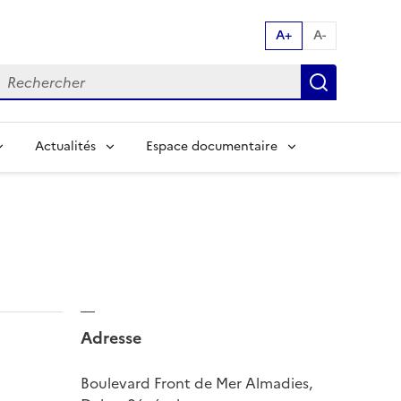
A+
A-
echerche par mot clés:
Recherch
Actualités
Espace documentaire
Adresse
Boulevard Front de Mer Almadies,