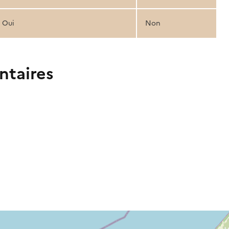
Oui
Non
ntaires