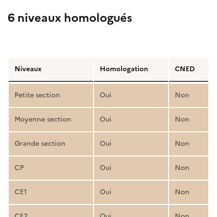
6 niveaux homologués
Détail
de
Niveaux
Homologation
CNED
la
structure
Petite section
Oui
Non
pédagogique
Moyenne section
Oui
Non
Grande section
Oui
Non
CP
Oui
Non
CE1
Oui
Non
CE2
Oui
Non