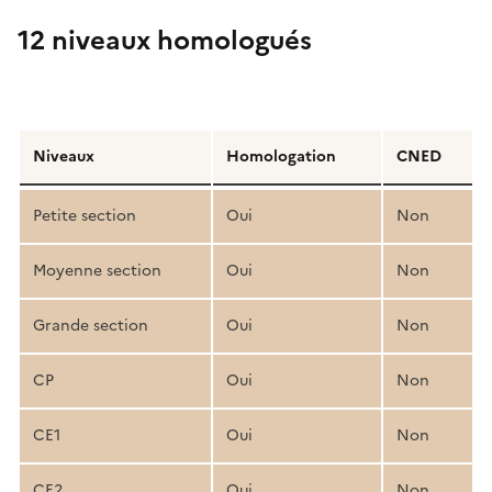
12 niveaux homologués
Détail
de
Niveaux
Homologation
CNED
la
structure
Petite section
Oui
Non
pédagogique
Moyenne section
Oui
Non
Grande section
Oui
Non
CP
Oui
Non
CE1
Oui
Non
CE2
Oui
Non