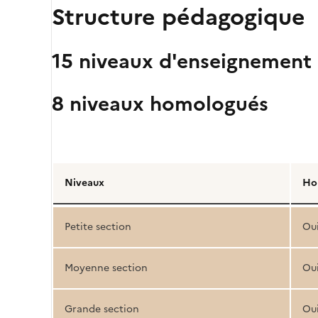
Structure pédagogique
15 niveaux d'enseignement
8 niveaux homologués
Détail
de
Niveaux
Ho
la
structure
Petite section
Ou
pédagogique
Moyenne section
Ou
Grande section
Ou