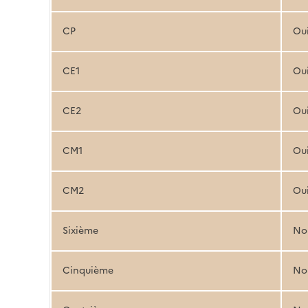
CP
Ou
CE1
Ou
CE2
Ou
CM1
Ou
CM2
Ou
Sixième
No
Cinquième
No