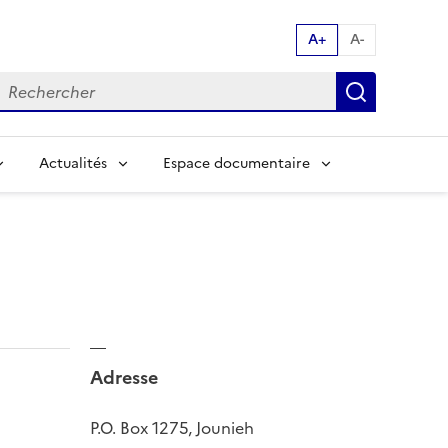
A+
A-
echerche par mot clés:
Recherch
Actualités
Espace documentaire
Adresse
P.O. Box 1275, Jounieh