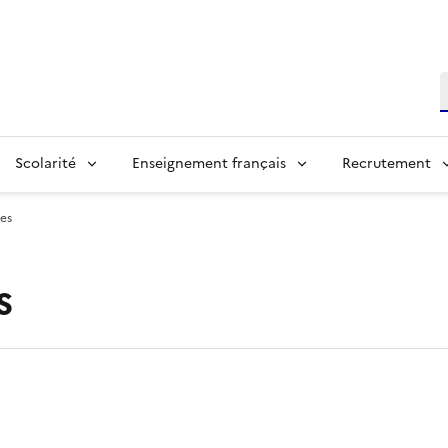
R
Scolarité
Enseignement français
Recrutement
es
s