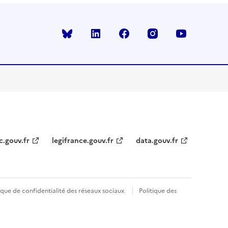
Bluesky
linkedin
facebook
instagram
youtube
c.gouv.fr
legifrance.gouv.fr
data.gouv.fr
ique de confidentialité des réseaux sociaux
Politique des