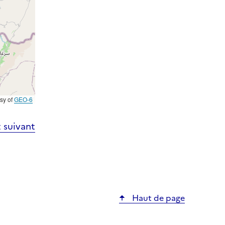
esy of
GEO-6
 suivant
Haut de page