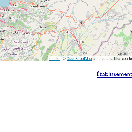
Leaflet
|
©
OpenStreetMap
contributors, Tiles court
Établissement