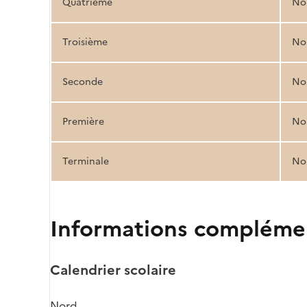
Quatrième
No
Troisième
No
Seconde
No
Première
No
Terminale
No
Informations compléme
Calendrier scolaire
Nord