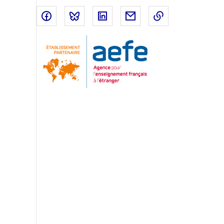
Partager sur Facebook
Partager sur Bluesky
Partager sur LinkedIn
Partager par email
Copier dans le