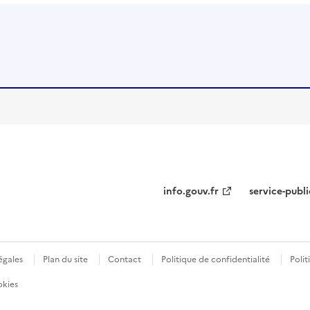
info.gouv.fr
service-publi
égales
Plan du site
Contact
Politique de confidentialité
Polit
okies