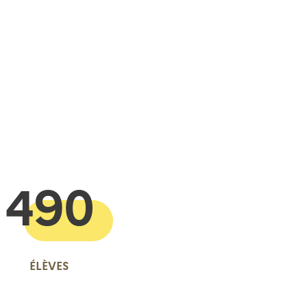
 presse-papier
490
ÉLÈVES