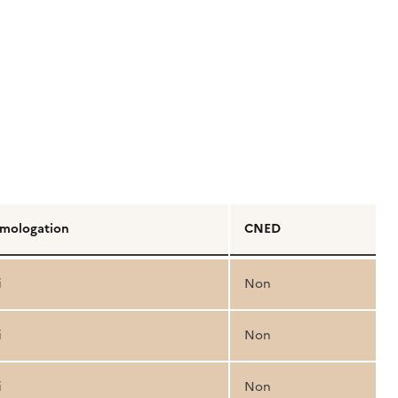
mologation
CNED
i
Non
i
Non
i
Non