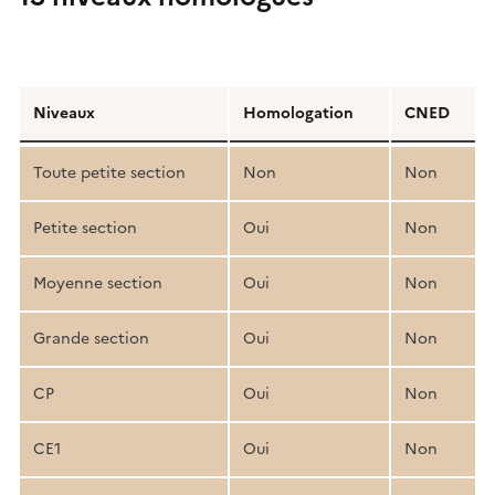
Détail
de
Niveaux
Homologation
CNED
la
structure
Toute petite section
Non
Non
pédagogique
Petite section
Oui
Non
Moyenne section
Oui
Non
Grande section
Oui
Non
CP
Oui
Non
CE1
Oui
Non