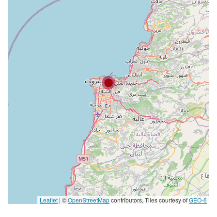
Leaflet
|
©
OpenStreetMap
contributors, Tiles courtesy of
GEO-6