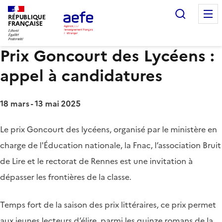
Aller
Recherc
au
RÉPUBLIQUE
FRANÇAISE
contenu
principal
Prix Goncourt des Lycéens :
appel à candidatures
18 mars - 13 mai 2025
Le prix Goncourt des lycéens, organisé par le ministère en
charge de l'Éducation nationale, la Fnac, l’association Bruit
de Lire et le rectorat de Rennes est une invitation à
dépasser les frontières de la classe.
Temps fort de la saison des prix littéraires, ce prix permet
aux jeunes lecteurs d’élire, parmi les quinze romans de la