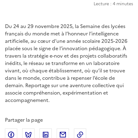
Lecture : 4 minutes
Chapo
Du 24 au 29 novembre 2025, la Semaine des lycées
français du monde met à l’honneur l’intelligence
artificielle, au cœur d’une année scolaire 2025-2026
placée sous le signe de l’innovation pédagogique. À
travers la stratégie e-nov et des projets collaboratifs
inédits, le réseau se transforme en un laboratoire
vivant, où chaque établissement, où qu’il se trouve
dans le monde, contribue à repenser l’école de
demain. Reportage sur une aventure collective qui
associe compréhension, expérimentation et
accompagnement.
Partager la page
Partager sur Facebook
Partager sur Bluesky
Partager sur LinkedIn
Partager par email
Copier dans le presse