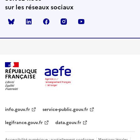
sur les réseaux sociaux
Bluesky
linkedin
facebook
instagram
youtube
RÉPUBLIQUE
FRANÇAISE
info.gouv.fr
service-public.gouv.fr
legifrance.gouv.fr
data.gouv.fr
Accessibilité numérique : partiellement conforme
Mentions légales