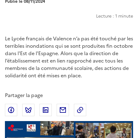
Publié le 08/11/2024
Lecture : 1 minute
Chapo
Le Lycée français de Valence n’a pas été touché par les
terribles inondations qui se sont produites fin octobre
dans l'Est de l'Espagne. Alors que la direction de
l’établissement est en lien rapproché avec tous les
membres de la communauté scolaire, des actions de
solidarité ont été mises en place.
Partager la page
Partager sur Facebook
Partager sur Bluesky
Partager sur LinkedIn
Partager par email
Copier dans le presse