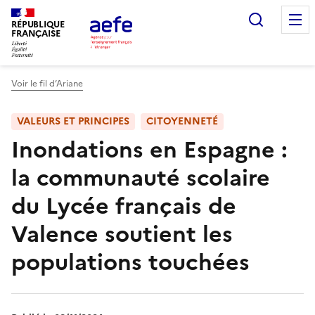
Aller
Recherc
au
RÉPUBLIQUE
FRANÇAISE
contenu
principal
Voir le fil d’Ariane
VALEURS ET PRINCIPES
CITOYENNETÉ
Inondations en Espagne :
la communauté scolaire
du Lycée français de
Valence soutient les
populations touchées