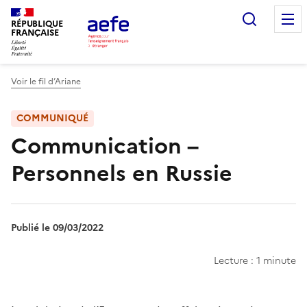
Aller
Recherc
au
RÉPUBLIQUE
FRANÇAISE
contenu
principal
Voir le fil d’Ariane
COMMUNIQUÉ
Communication –
Personnels en Russie
Publié le 09/03/2022
Lecture : 1 minute