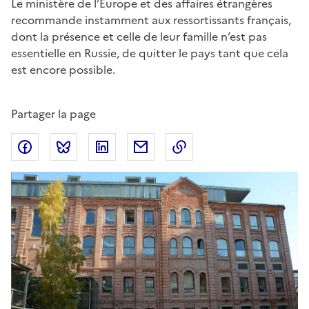
Chapo
Le ministère de l’Europe et des affaires étrangères
recommande instamment aux ressortissants français,
dont la présence et celle de leur famille n’est pas
essentielle en Russie, de quitter le pays tant que cela
est encore possible.
Partager la page
Partager sur Facebook
Partager sur Bluesky
Partager sur LinkedIn
Partager par email
Copier dans le presse