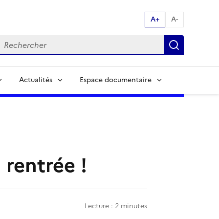
A+
A-
echerche par mot clés:
Recherch
Actualités
Espace documentaire
rentrée !
Lecture : 2 minutes