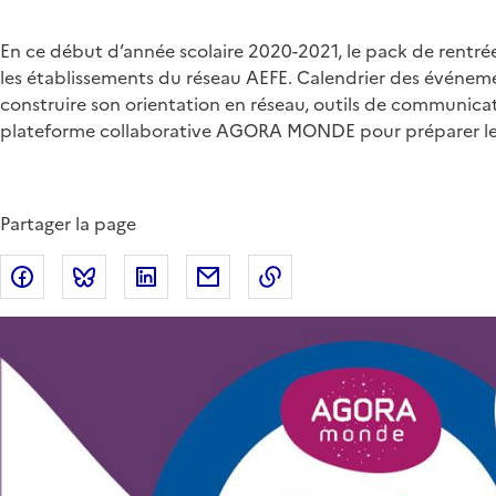
Chapo
En ce début d’année scolaire 2020-2021, le pack de rent
les établissements du réseau AEFE. Calendrier des événemen
construire son orientation en réseau, outils de communicati
plateforme collaborative AGORA MONDE pour préparer leur
Partager la page
Partager sur Facebook
Partager sur Bluesky
Partager sur LinkedIn
Partager par email
Copier dans le presse-p