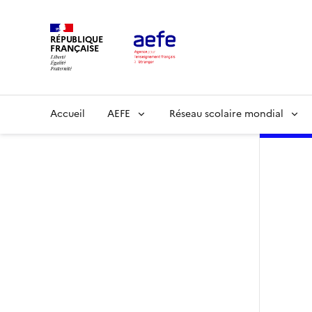
Aller
au
RÉPUBLIQUE
contenu
FRANÇAISE
principal
Main
Accueil
AEFE
Réseau scolaire mondial
navigation