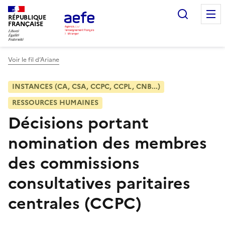
Aller
Recherc
au
RÉPUBLIQUE
FRANÇAISE
contenu
principal
Voir le fil d’Ariane
INSTANCES (CA, CSA, CCPC, CCPL, CNB...)
RESSOURCES HUMAINES
Décisions portant
nomination des membres
des commissions
consultatives paritaires
centrales (CCPC)