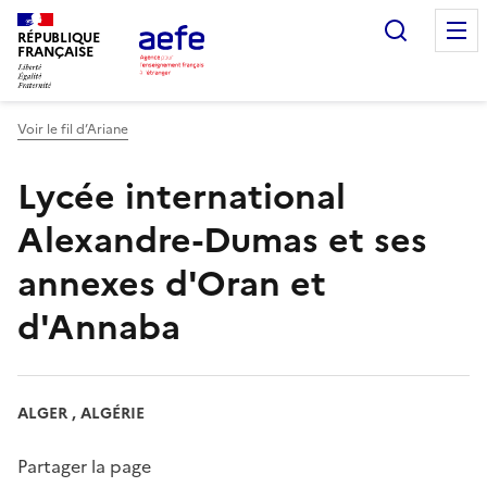
Aller
Recherc
au
RÉPUBLIQUE
FRANÇAISE
contenu
principal
Voir le fil d’Ariane
Lycée international
Alexandre-Dumas et ses
annexes d'Oran et
d'Annaba
ALGER , ALGÉRIE
Partager la page