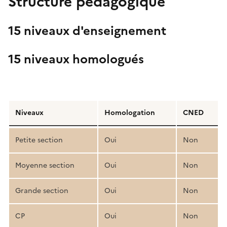
Structure pédagogique
15 niveaux d'enseignement
15 niveaux homologués
Détail
de
Niveaux
Homologation
CNED
la
structure
Petite section
Oui
Non
pédagogique
Moyenne section
Oui
Non
Grande section
Oui
Non
CP
Oui
Non