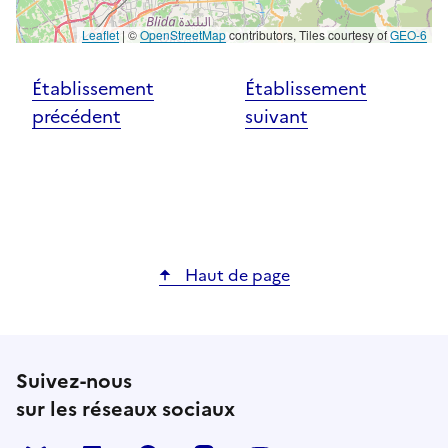
Leaflet
|
©
OpenStreetMap
contributors, Tiles courtesy of
GEO-6
Établissement
Établissement
précédent
suivant
Haut de page
Suivez-nous
sur les réseaux sociaux