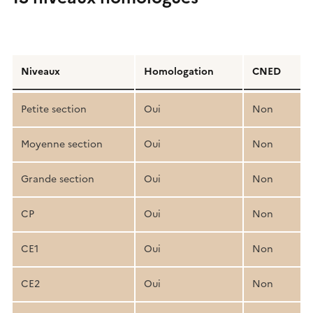
Détail
de
Niveaux
Homologation
CNED
la
structure
Petite section
Oui
Non
pédagogique
Moyenne section
Oui
Non
Grande section
Oui
Non
CP
Oui
Non
CE1
Oui
Non
CE2
Oui
Non