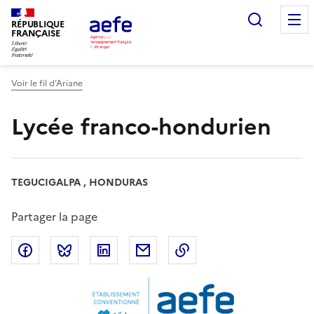
Aller
Recherc
au
RÉPUBLIQUE
FRANÇAISE
contenu
principal
Voir le fil d’Ariane
Lycée franco-hondurien
TEGUCIGALPA , HONDURAS
Partager la page
Partager sur Facebook
Partager sur Bluesky
Partager sur LinkedIn
Partager par email
Copier dans le presse