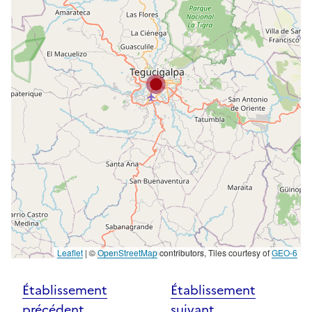
Leaflet
|
©
OpenStreetMap
contributors, Tiles courtesy of
GEO-6
Établissement
Établissement
précédent
suivant