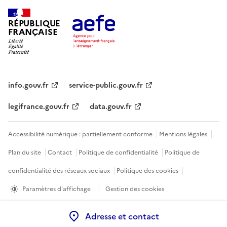
RÉPUBLIQUE
FRANÇAISE
info.gouv.fr
service-public.gouv.fr
legifrance.gouv.fr
data.gouv.fr
Accessibilité numérique : partiellement conforme
Mentions légales
Plan du site
Contact
Politique de confidentialité
Politique de
confidentialité des réseaux sociaux
Politique des cookies
Paramètres d'affichage
Gestion des cookies
Sauf mention contraire, tous les contenus de ce site sont sous
licence
Adresse et contact
etalab-2.0