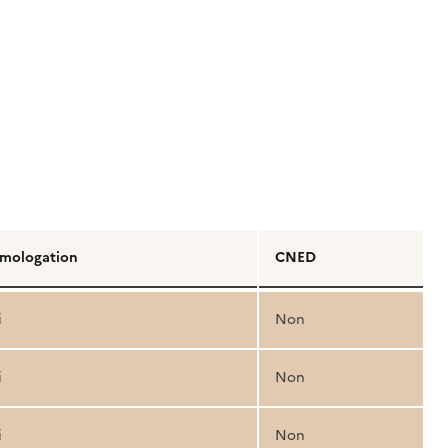
mologation
CNED
i
Non
i
Non
i
Non