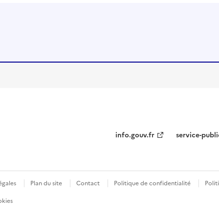
info.gouv.fr
service-publi
égales
Plan du site
Contact
Politique de confidentialité
Polit
okies