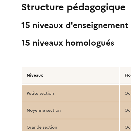
Structure pédagogique
15 niveaux d'enseignement
15 niveaux homologués
Détail
de
Niveaux
Ho
la
structure
Petite section
Ou
pédagogique
Moyenne section
Ou
Grande section
Ou