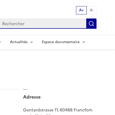
A+
A-
echerche par mot clés:
Recherch
Actualités
Espace documentaire
Adresse
Gontardstrasse 11, 60488 Francfort-