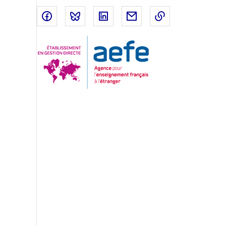
Partager sur Facebook
Partager sur Bluesky
Partager sur LinkedIn
Partager par email
Copier dans le