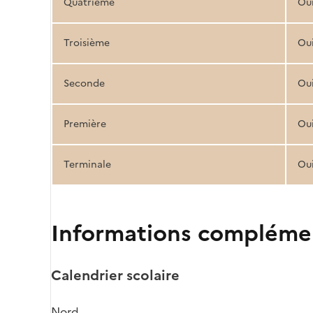
Quatrième
Ou
Troisième
Ou
Seconde
Ou
Première
Ou
Terminale
Ou
Informations compléme
Calendrier scolaire
Nord