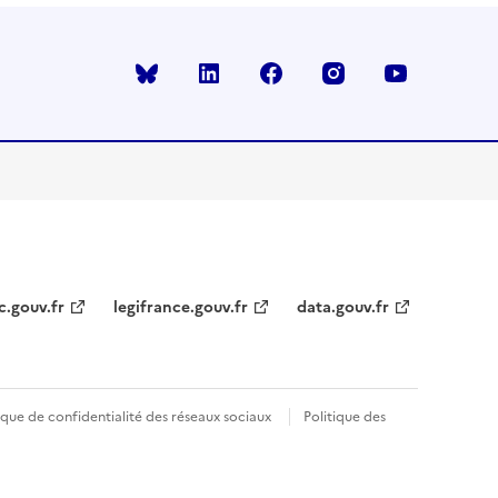
Bluesky
linkedin
facebook
instagram
youtube
c.gouv.fr
legifrance.gouv.fr
data.gouv.fr
ique de confidentialité des réseaux sociaux
Politique des