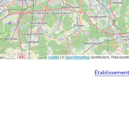
Leaflet
|
©
OpenStreetMap
contributors, Tiles court
Établissement