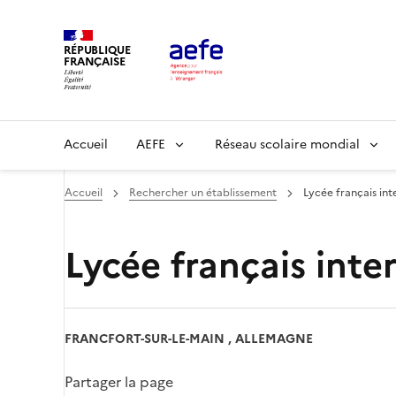
Aller
au
RÉPUBLIQUE
contenu
FRANÇAISE
principal
Main
Accueil
AEFE
Réseau scolaire mondial
navigation
Accueil
Rechercher un établissement
Lycée français in
Lycée français inte
FRANCFORT-SUR-LE-MAIN , ALLEMAGNE
Partager la page