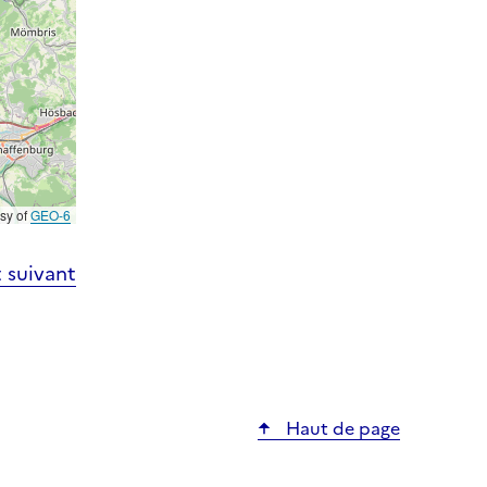
esy of
GEO-6
 suivant
Haut de page