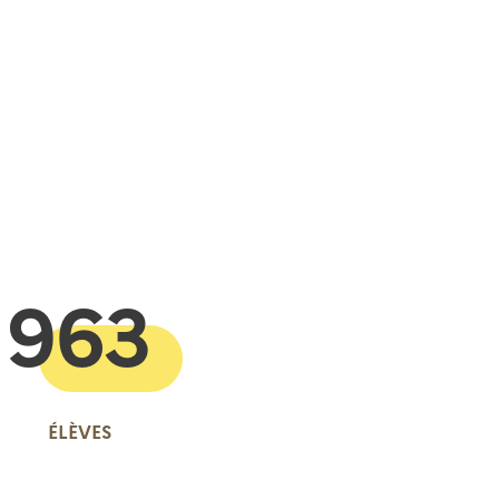
 presse-papier
963
ÉLÈVES