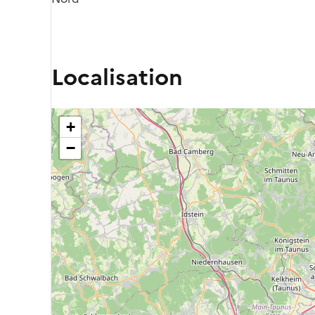
Localisation
+
−