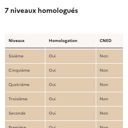
7 niveaux homologués
Détail
de
Niveaux
Homologation
CNED
la
structure
Sixième
Oui
Non
pédagogique
Cinquième
Oui
Non
Quatrième
Oui
Non
Troisième
Oui
Non
Seconde
Oui
Non
Première
Oui
Non