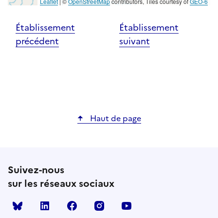
Leaflet
|
©
OpenStreetMap
contributors, Tiles courtesy of
GEO-6
Établissement
Établissement
précédent
suivant
Haut de page
Suivez-nous
sur les réseaux sociaux
Bluesky
linkedin
facebook
instagram
youtube