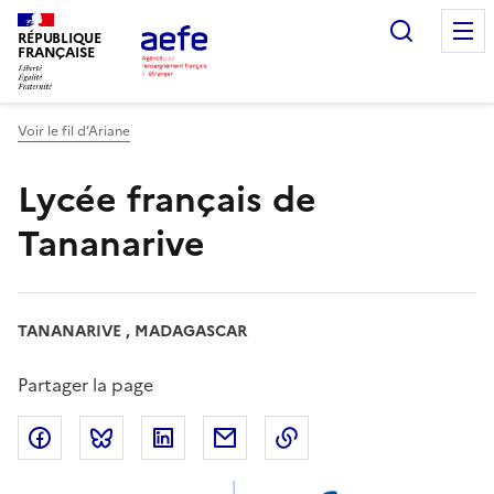
Aller
Recherc
au
RÉPUBLIQUE
FRANÇAISE
contenu
principal
Voir le fil d’Ariane
Lycée français de
Tananarive
TANANARIVE , MADAGASCAR
Partager la page
Partager sur Facebook
Partager sur Bluesky
Partager sur LinkedIn
Partager par email
Copier dans le presse