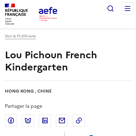
Aller
Recherc
au
RÉPUBLIQUE
FRANÇAISE
contenu
principal
Voir le fil d’Ariane
Lou Pichoun French
Kindergarten
HONG KONG , CHINE
Partager la page
Partager sur Facebook
Partager sur Bluesky
Partager sur LinkedIn
Partager par email
Copier dans le presse