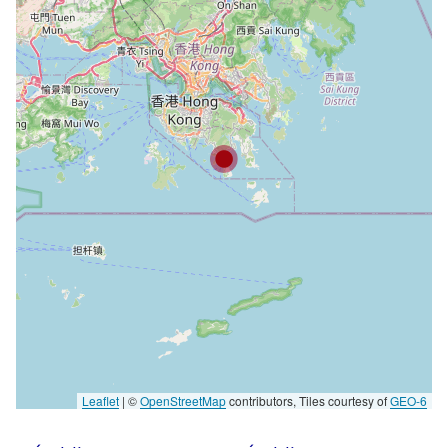
Leaflet
|
©
OpenStreetMap
contributors, Tiles courtesy of
GEO-6