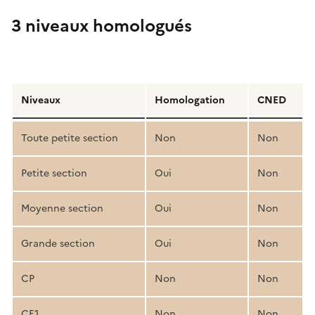
3 niveaux homologués
Détail
de
Niveaux
Homologation
CNED
la
structure
Toute petite section
Non
Non
pédagogique
Petite section
Oui
Non
Moyenne section
Oui
Non
Grande section
Oui
Non
CP
Non
Non
CE1
Non
Non