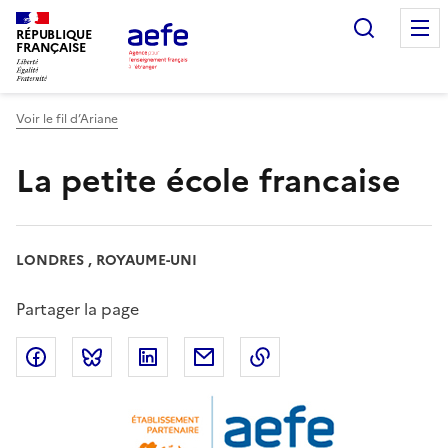
Aller
Recherc
au
RÉPUBLIQUE
FRANÇAISE
contenu
principal
Voir le fil d’Ariane
La petite école francaise
LONDRES , ROYAUME-UNI
Partager la page
Partager sur Facebook
Partager sur Bluesky
Partager sur LinkedIn
Partager par email
Copier dans le presse