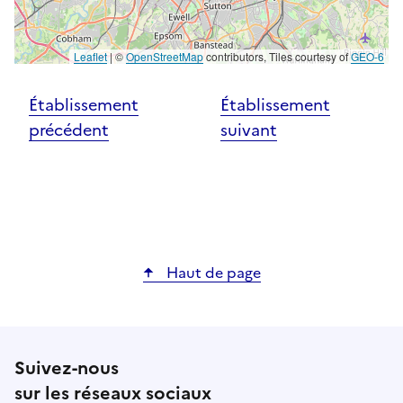
Leaflet
|
©
OpenStreetMap
contributors, Tiles courtesy of
GEO-6
Établissement
Établissement
précédent
suivant
Haut de page
Suivez-nous
sur les réseaux sociaux