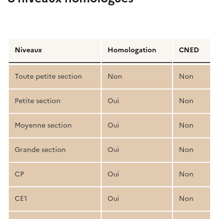
Détail
de
Niveaux
Homologation
CNED
la
structure
Toute petite section
Non
Non
pédagogique
Petite section
Oui
Non
Moyenne section
Oui
Non
Grande section
Oui
Non
CP
Oui
Non
CE1
Oui
Non