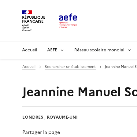
Aller
au
RÉPUBLIQUE
contenu
FRANÇAISE
principal
Main
Accueil
AEFE
Réseau scolaire mondial
navigation
Accueil
Rechercher un établissement
Jeannine Manuel 
Jeannine Manuel S
LONDRES , ROYAUME-UNI
Partager la page