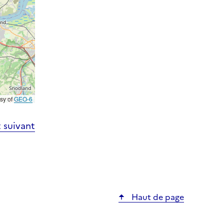
esy of
GEO-6
 suivant
Haut de page