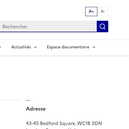
A+
A-
echerche par mot clés:
Recherch
Actualités
Espace documentaire
Adresse
43-45 Bedford Square, WC1B 3DN