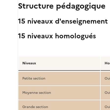
Structure pédagogique
15 niveaux d'enseignement
15 niveaux homologués
Détail
de
Niveaux
Ho
la
structure
Petite section
Ou
pédagogique
Moyenne section
Ou
Grande section
Ou