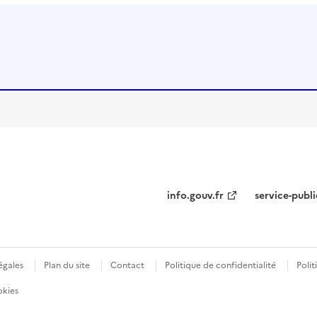
info.gouv.fr
service-publi
égales
Plan du site
Contact
Politique de confidentialité
Polit
okies