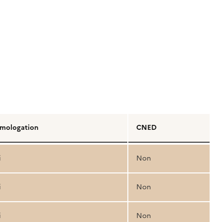
mologation
CNED
i
Non
i
Non
i
Non