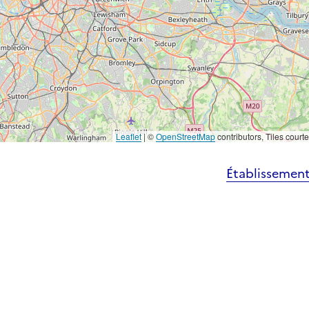
Leaflet
|
©
OpenStreetMap
contributors, Tiles court
Établissement