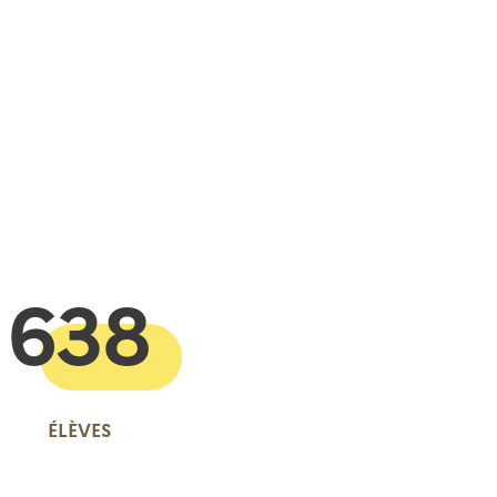
 presse-papier
638
ÉLÈVES