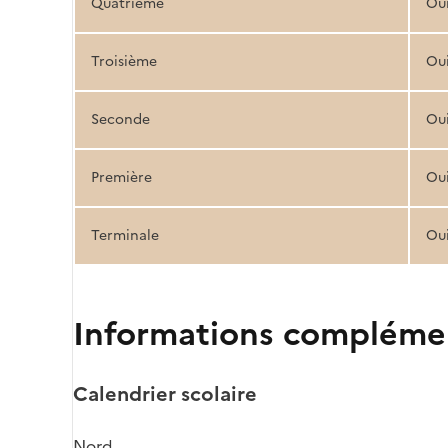
Quatrième
Ou
Troisième
Ou
Seconde
Ou
Première
Ou
Terminale
Ou
Informations compléme
Calendrier scolaire
Nord