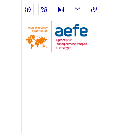
Partager sur Facebook
Partager sur Bluesky
Partager sur LinkedIn
Partager par email
Copier dans le