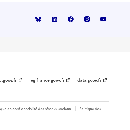
Bluesky
linkedin
facebook
instagram
youtube
c.gouv.fr
legifrance.gouv.fr
data.gouv.fr
ique de confidentialité des réseaux sociaux
Politique des