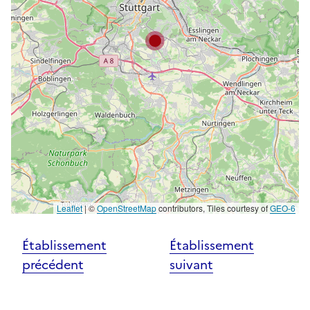
Leaflet
|
©
OpenStreetMap
contributors, Tiles courtesy of
GEO-6
Établissement
Établissement
précédent
suivant