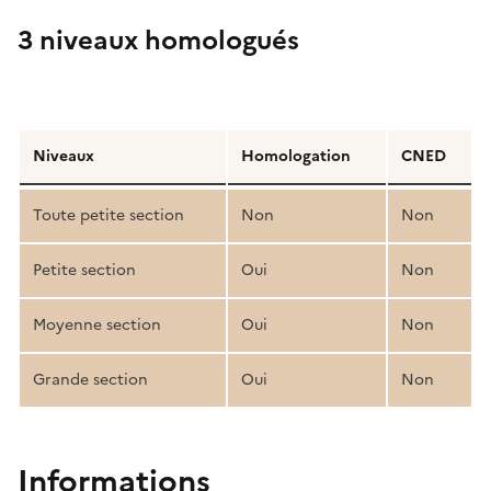
3 niveaux homologués
Détail
de
Niveaux
Homologation
CNED
la
structure
Toute petite section
Non
Non
pédagogique
Petite section
Oui
Non
Moyenne section
Oui
Non
Grande section
Oui
Non
Informations