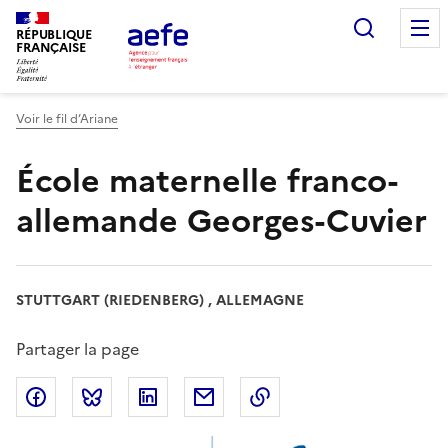
Aller
Recherc
au
RÉPUBLIQUE
FRANÇAISE
contenu
principal
Voir le fil d’Ariane
École maternelle franco-
allemande Georges-Cuvier
STUTTGART (RIEDENBERG) , ALLEMAGNE
Partager la page
Partager sur Facebook
Partager sur Bluesky
Partager sur LinkedIn
Partager par email
Copier dans le presse