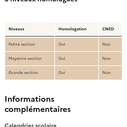
Détail
de
Niveaux
Homologation
CNED
la
structure
Petite section
Oui
Non
pédagogique
Moyenne section
Oui
Non
Grande section
Oui
Non
Informations
complémentaires
Calendrier scolaire