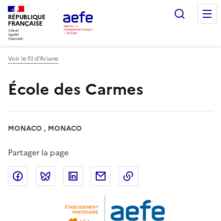
Aller
Recherc
au
RÉPUBLIQUE
FRANÇAISE
contenu
principal
Voir le fil d’Ariane
École des Carmes
MONACO , MONACO
Partager la page
Partager sur Facebook
Partager sur Bluesky
Partager sur LinkedIn
Partager par email
Copier dans le presse