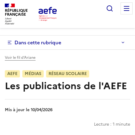
Aller
Recherc
au
RÉPUBLIQUE
FRANÇAISE
contenu
principal
Dans cette rubrique
Voir le fil d’Ariane
AEFE
MÉDIAS
RÉSEAU SCOLAIRE
Les publications de l'AEFE
Mis à jour le 10/04/2026
Lecture : 1 minute